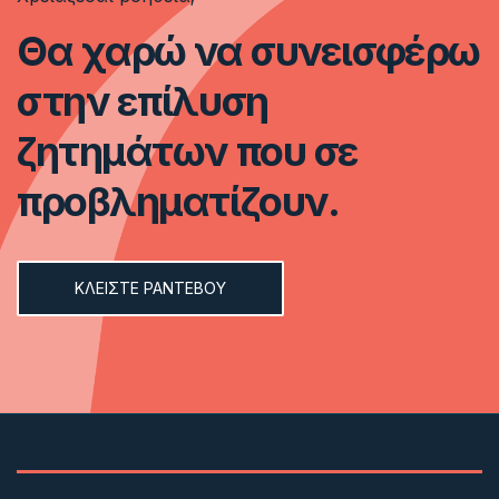
Θα χαρώ να συνεισφέρω
στην επίλυση
ζητημάτων που σε
προβληματίζουν.
ΚΛΕΙΣTΕ ΡΑΝΤΕΒΟΥ