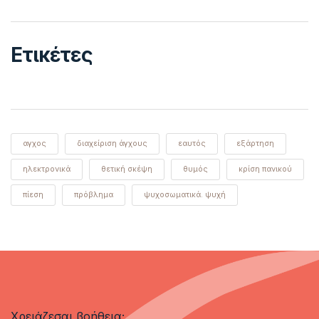
Ετικέτες
αγχος
διαχείριση άγχους
εαυτός
εξάρτηση
ηλεκτρονικά
θετική σκέψη
θυμός
κρίση πανικού
πίεση
πρόβλημα
ψυχοσωματικά. ψυχή
Χρειάζεσαι βοήθεια;