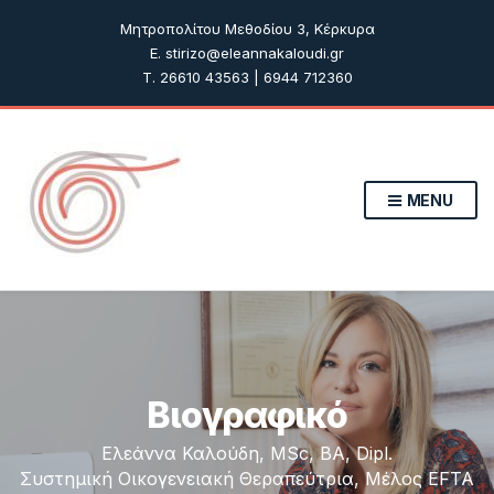
Μητροπολίτου Μεθοδίου 3, Κέρκυρα
E. stirizo@eleannakaloudi.gr
T. 26610 43563 | 6944 712360
MENU
Βιογραφικό
Ελεάννα Καλούδη, MSc, BA, Dipl.
Συστημική Οικογενειακή Θεραπεύτρια, Μέλος EFTA