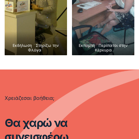
Εκδήλωση ¨Στηρίζω την
Εκπομπή ¨Περίπατοι στην
Φλόγα¨
Κέρκυρα
Χρειάζεσαι βοήθεια;
Θα χαρώ να
συνεισφέρω