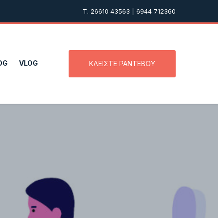
T. 26610 43563 | 6944 712360
OG
VLOG
ΚΛΕΙΣΤΕ ΡΑΝΤΕΒΟΥ