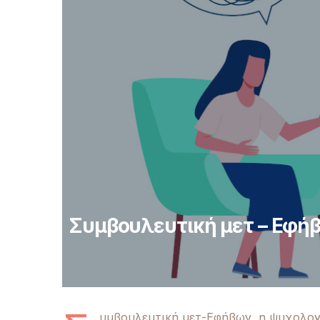
Συμβουλευτική μετ – Εφή
υμβουλευτική μετ-Εφήβων, η ψυχολογ