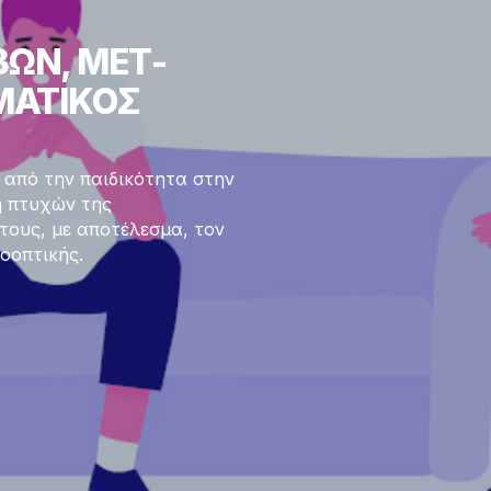
ΩΝ, ΜΕΤ-
ΜΑΤΙΚΟΣ
 από την παιδικότητα στην
η πτυχών της
τους, με αποτέλεσμα, τον
οοπτικής.