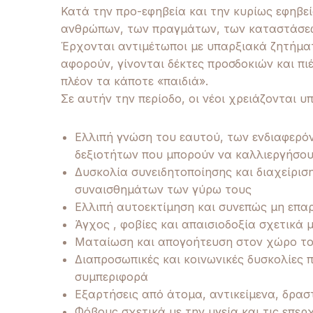
Κατά την προ-εφηβεία και την κυρίως εφηβεί
ανθρώπων, των πραγμάτων, των καταστάσεω
Έρχονται αντιμέτωποι με υπαρξιακά ζητήματ
αφορούν, γίνονται δέκτες προσδοκιών και πι
πλέον τα κάποτε «παιδιά».
Σε αυτήν την περίοδο, οι νέοι χρειάζονται υ
Ελλιπή γνώση του εαυτού, των ενδιαφερό
δεξιοτήτων που μπορούν να καλλιεργήσο
Δυσκολία συνειδητοποίησης και διαχείρι
συναισθημάτων των γύρω τους
Ελλιπή αυτοεκτίμηση και συνεπώς μη επα
Άγχος , φοβίες και απαισιοδοξία σχετικά 
Ματαίωση και απογοήτευση στον χώρο του
Διαπροσωπικές και κοινωνικές δυσκολίες
συμπεριφορά
Εξαρτήσεις από άτομα, αντικείμενα, δραστ
Φόβους σχετικά με την υγεία και τις επε