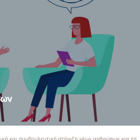
βων
ική και συμβουλευτική στήριξη νέων ανθρώπων για τη