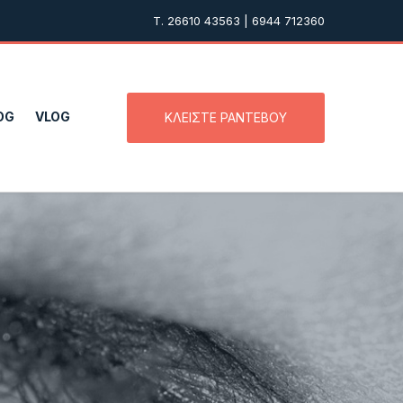
T. 26610 43563 | 6944 712360
OG
VLOG
ΚΛΕΙΣΤΕ ΡΑΝΤΕΒΟΥ