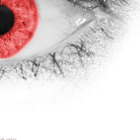
μό μου;